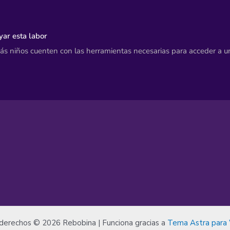
ar esta labor
s niños cuenten con las herramientas necesarias para acceder a u
derechos © 2026 Rebobina | Funciona gracias a
Tema Astra para