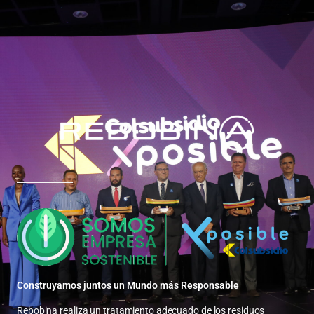
Ir
Facebook
Instagram
LinkedIn
al
contenido
Construyamos juntos un Mundo más Responsable
Rebobina realiza un tratamiento adecuado de los residuos