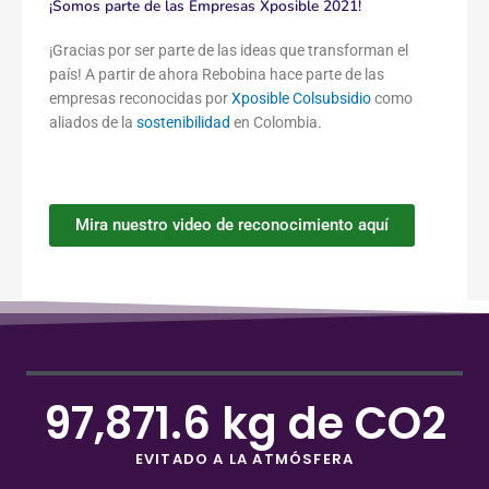
¡Somos parte de las Empresas Xposible 2021!
¡Gracias por ser parte de las ideas que transforman el
país! A partir de ahora Rebobina hace parte de las
empresas reconocidas por
Xposible Colsubsidio
como
aliados de la
sostenibilidad
en Colombia.
Mira nuestro video de reconocimiento aquí
97,871.6
 kg de CO2
EVITADO A LA ATMÓSFERA