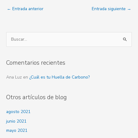
←
Entrada anterior
Entrada siguiente
→
B
u
s
Comentarios recientes
c
a
Ana Luz
en
¿Cuál es tu Huella de Carbono?
r
p
Otros artículos de blog
o
r
agosto 2021
:
junio 2021
mayo 2021