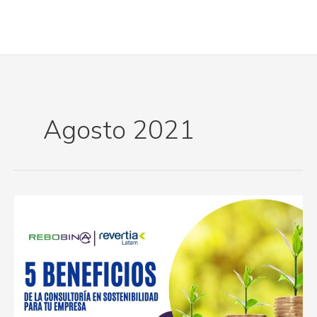
Ir
al
contenido
Agosto 2021
5
beneficios
de
la
consultoría
en
sostenibilidad
para