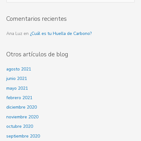
u
s
Comentarios recientes
c
a
Ana Luz
en
¿Cuál es tu Huella de Carbono?
r
p
Otros artículos de blog
o
r
agosto 2021
:
junio 2021
mayo 2021
febrero 2021
diciembre 2020
noviembre 2020
octubre 2020
septiembre 2020