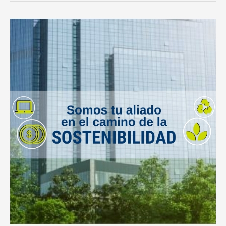
La
importancia
de
convertir
tu
empresa
en
sostenible