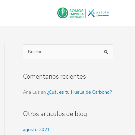
NES
CONTACTO
B
u
s
Comentarios recientes
c
a
Ana Luz
en
¿Cuál es tu Huella de Carbono?
r
p
Otros artículos de blog
o
r
agosto 2021
: