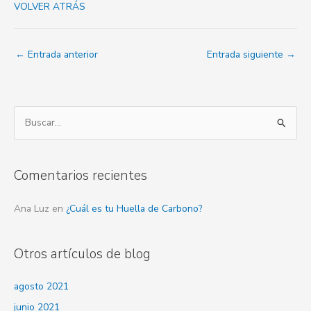
VOLVER ATRÁS
←
Entrada anterior
Entrada siguiente
→
B
u
s
Comentarios recientes
c
a
Ana Luz
en
¿Cuál es tu Huella de Carbono?
r
p
Otros artículos de blog
o
r
agosto 2021
:
junio 2021