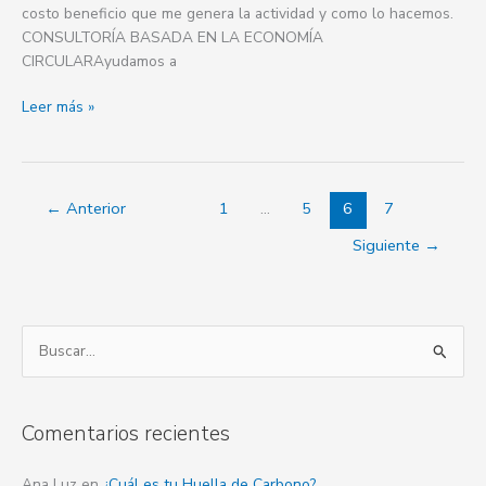
costo beneficio que me genera la actividad y como lo hacemos.
CONSULTORÍA BASADA EN LA ECONOMÍA
CIRCULARAyudamos a
Leer más »
←
Anterior
1
…
5
6
7
Siguiente
→
B
u
s
Comentarios recientes
c
a
Ana Luz
en
¿Cuál es tu Huella de Carbono?