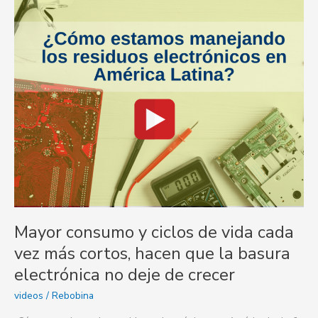
vida
cada
vez
más
cortos,
hacen
que
la
basura
electrónica
no
deje
de
crecer
Mayor consumo y ciclos de vida cada
vez más cortos, hacen que la basura
electrónica no deje de crecer
videos
/
Rebobina