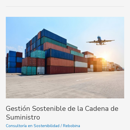
Gestión
Sostenible
de
la
Cadena
de
Suministro
Gestión Sostenible de la Cadena de
Suministro
Consultoría en Sostenibilidad
/
Rebobina