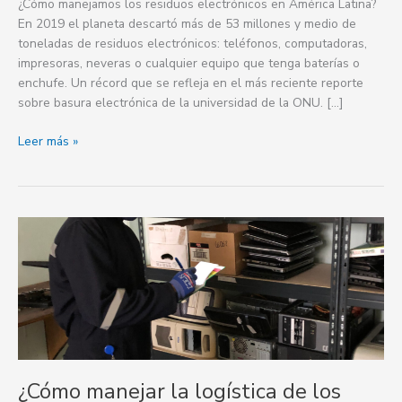
¿Cómo manejamos los residuos electrónicos en América Latina?
En 2019 el planeta descartó más de 53 millones y medio de
toneladas de residuos electrónicos: teléfonos, computadoras,
impresoras, neveras o cualquier equipo que tenga baterías o
enchufe. Un récord que se refleja en el más reciente reporte
sobre basura electrónica de la universidad de la ONU. […]
Leer más »
¿Cómo
manejar
la
logística
de
los
residuos
de
equipos
¿Cómo manejar la logística de los